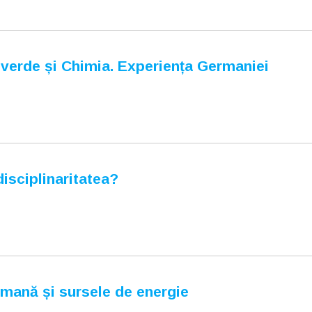
erde și Chimia. Experiența Germaniei
isciplinaritatea?
umană și sursele de energie