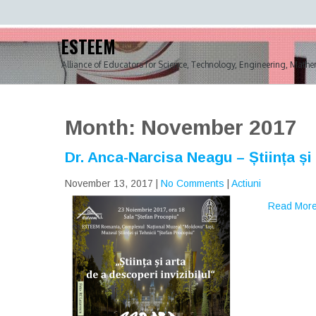
Skip
to
content
ESTEEM
Alliance of Educators for Science, Technology, Engineering, Mathe
Month:
November 2017
Dr. Anca-Narcisa Neagu – Știința și 
November 13, 2017
|
No Comments
|
Actiuni
Read More