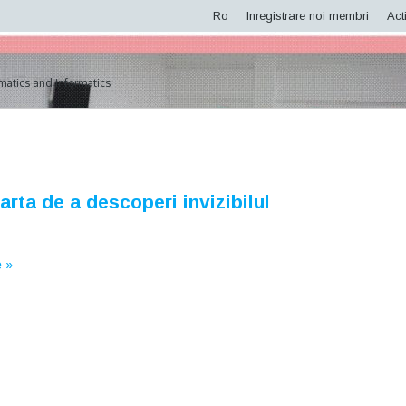
Ro
Inregistrare noi membri
Acti
matics and Informatics
arta de a descoperi invizibilul
 »