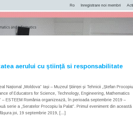
Ro
Inregistrare noi membri
Acti
matics and Informatics
tatea aerului cu știință si responsabilitate
l Național „Moldova” Iași – Muzeul Științei și Tehnicii „Ștefan Procopiu
liance of Educators for Science, Technology, Engineering, Mathematics
s” – ESTEEM România organizează, în perioada septembrie 2019 –
ouă serie a „Seratelor Procopiu la Palat”. Primul eveniment din această
fășura joi, 19 septembrie 2019, […]