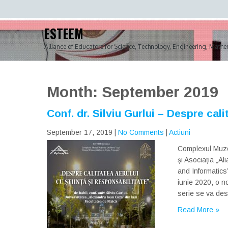
Skip
to
content
ESTEEM
Alliance of Educators for Science, Technology, Engineering, Mathe
Month:
September 2019
Conf. dr. Silviu Gurlui – Despre cali
September 17, 2019
|
No Comments
|
Actiuni
Complexul Muzea
și Asociația „A
and Informatic
iunie 2020, o n
serie se va des
Read More »