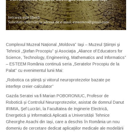
Complexul Muzeal Național „Moldova” Iaşi – Muzeul Ştiinţei şi
Tehnicii „Ştefan Procopiu” şi Asociaţia „Aliance of Educators for
Science, Technology, Engineering, Mathematics and Informatics”
– ESTEEM România continuă seria „Seratelor Procopiu de la
Palat” cu evenimentul lunii Mai:
„Robotica ca știință și viitorul neuroprotezelor bazate pe
interfeţe creier-calculator”
Gazda Seratei va fi Marian POBORONIUC, Profesor de
Robotică și Controlul Neuroprotezelor, asistat de domnul Danut
IRIMIA, Şef Lucrări, la Facultatea de Inginerie Electrică,
Energetică şi Informatică Aplicată a Universității Tehnice
Gheorghe Asachi din Iași, care a deschis în România un nou
domeniu de cercetare dedicat aplicațiilor medicale ale modelării