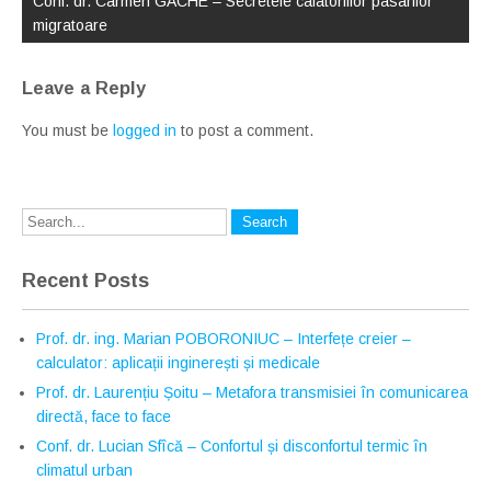
Conf. dr. Carmen GACHE – Secretele calatoriilor pasarilor
migratoare
Leave a Reply
You must be
logged in
to post a comment.
Recent Posts
Prof. dr. ing. Marian POBORONIUC – Interfețe creier –
calculator: aplicații inginerești și medicale
Prof. dr. Laurențiu Șoitu – Metafora transmisiei în comunicarea
directă, face to face
Conf. dr. Lucian Sfîcă – Confortul și disconfortul termic în
climatul urban