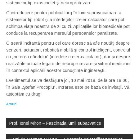
sistemelor tip exoschelet şi neuroprotezare.
O introducere pentru publicul larg în lumea provocatoare a
sistemelor tip robot şi a interfeţelor creier-calculator care pot
schimba viața noastră de zi cu zi. Aplicaţiile lor biomedicale pot
conduce la recuperarea mersului persoanelor paralizate.
O seară incitantă pentru cei care doresc să afle noutăţi despre
senzori, actuatori, robotică mobilă şi control inteligent, controlul
cu „puterea gândului” (interfeţe creier-calculator), dar și despre
realizările actuale legate de neuroprotezare şi viitorul medicinei
în contextul aplicării acestor cunoştinţe inginereşti.
Evenimentul se va desfășura joi, 10 mai 2018, de la ora 18.00,
în Sala „Ştefan Procopiu”. Intrarea este pe bază de invitații. Vă
așteptăm cu drag!
Actiuni
Post
navigation
Prof. Ionel Miron – Fascinatia lumii subacvatice