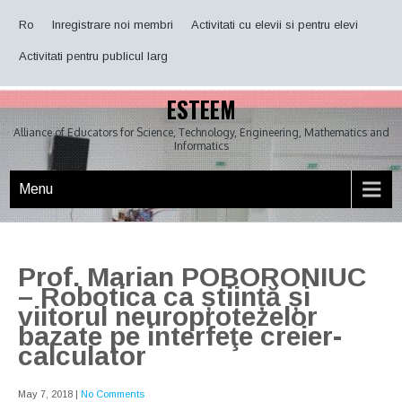
Skip
Ro
Inregistrare noi membri
Activitati cu elevii si pentru elevi
to
content
Activitati pentru publicul larg
ESTEEM
Alliance of Educators for Science, Technology, Engineering, Mathematics and
Informatics
Menu
Prof. Marian POBORONIUC
– Robotica ca știință și
viitorul neuroprotezelor
bazate pe interfeţe creier-
calculator
May 7, 2018
|
No Comments