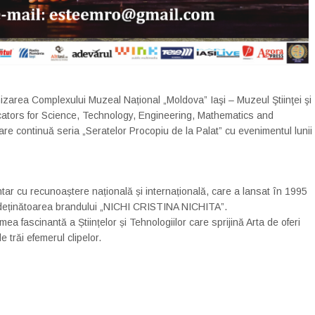
nizarea Complexului Muzeal Național „Moldova” Iaşi – Muzeul Ştiinţei şi
ducators for Science, Technology, Engineering, Mathematics and
e continuă seria „Seratelor Procopiu de la Palat” cu evenimentul lunii
ar cu recunoaștere națională și internațională, care a lansat în 1995
 deținătoarea brandului „NICHI CRISTINA NICHITA”.
a fascinantă a Științelor și Tehnologiilor care sprijină Arta de oferi
 trăi efemerul clipelor.