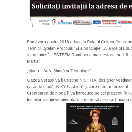
Primăvara anului 2018 aduce la Palatul Culturii, în orga
Tehnicii „Ştefan Procopiu” şi a Asociaţiei „Aliance of E
Informatics” – ESTEEM România o manifestare inedită car
Martie:
„Moda – Artă, Știință și Tehnologii”
Gazda Seratei va fi Cristina NICHITA, designer vestiment
casa de modă „NIKY Fashion” și care este, în prezent,
Creatoarea de modă îi va introduce pe cei prezenți în lume
femeilor creații vestimentare care desăvârșesc bucuria de