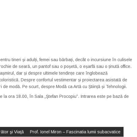
pentru tineri și adulți, femei sau bărbați, decât o incursiune în culisele
rochie de seară, un pantof sau o poșetă, o eșarfă sau o ținută office.
șmirul, dar și despre ultimele tendințe care înglobează
oloristică. Despre confortul vestimentar și proiectarea asistată de
ri de modă. Pe scurt, despre Modă ca Artă cu Știință și Tehnologii.
e la ora 18.00, în Sala „Ştefan Procopiu”. Intrarea este pe bază de
ător şi Viaţă
Prof. Ionel Miron – Fascinatia lumii subacvatice