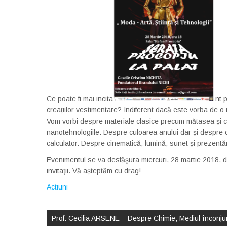
Ce poate fi mai incita
nt 
creațiilor vestimentare? Indiferent dacă este vorba de o 
Vom vorbi despre materiale clasice precum mătasea și ca
nanotehnologiile. Despre culoarea anului dar și despre c
calculator. Despre cinematică, lumină, sunet și prezentă
Evenimentul se va desfăşura miercuri, 28 martie 2018, d
invitații. Vă așteptăm cu drag!
Actiuni
Post
navigation
Prof. Cecilia ARSENE – Despre Chimie, Mediul înconjur